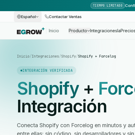
Confi
TIEMPO LIMITADO
Español
Contactar Ventas
Inicio
Producto
Integraciones
Ia
Precio
Inicio
/
Integraciones
/
Shopify
/
Shopify + Forcelog
INTEGRACIÓN VERIFICADA
Shopify
+
Forc
Integración
Conecta Shopify con Forcelog en minutos y auto
entre ellas: sin código, sin desarrolladores y 