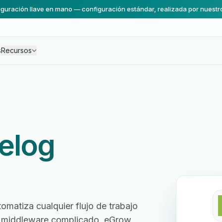
guración llave en mano — configuración estándar, realizada por nuestr
s
Recursos
elog
matiza cualquier flujo de trabajo
sin middleware complicado. eGrow