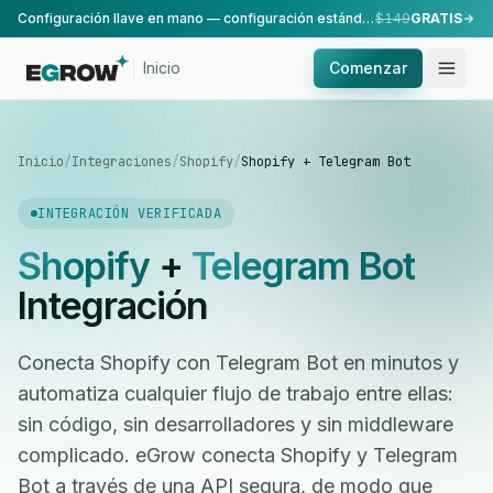
Configuración llave en mano — configuración estándar, realizada por nuestro equipo.
$149
GRATIS
Inicio
Comenzar
Inicio
/
Integraciones
/
Shopify
/
Shopify + Telegram Bot
INTEGRACIÓN VERIFICADA
Shopify
+
Telegram Bot
Integración
Conecta Shopify con Telegram Bot en minutos y
automatiza cualquier flujo de trabajo entre ellas:
sin código, sin desarrolladores y sin middleware
complicado. eGrow conecta Shopify y Telegram
Bot a través de una API segura, de modo que