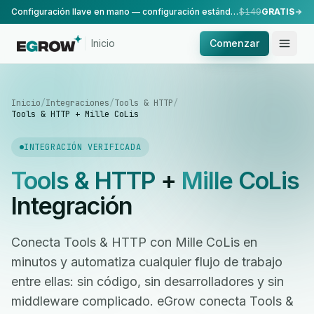
Configuración llave en mano — configuración estándar, realizada por nuestro equipo.
$149
GRATIS
Inicio
Comenzar
Inicio
/
Integraciones
/
Tools & HTTP
/
Tools & HTTP + Mille CoLis
INTEGRACIÓN VERIFICADA
Tools & HTTP
+
Mille CoLis
Integración
Conecta Tools & HTTP con Mille CoLis en
minutos y automatiza cualquier flujo de trabajo
entre ellas: sin código, sin desarrolladores y sin
middleware complicado. eGrow conecta Tools &