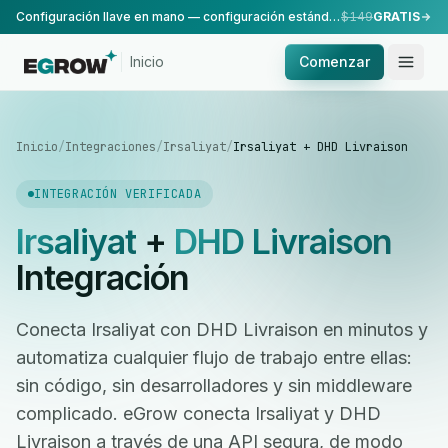
Configuración llave en mano — configuración estándar, realizada por nuestro equipo.
$149
GRATIS
Inicio
Comenzar
Inicio
/
Integraciones
/
Irsaliyat
/
Irsaliyat + DHD Livraison
INTEGRACIÓN VERIFICADA
Irsaliyat
+
DHD Livraison
Integración
Conecta Irsaliyat con DHD Livraison en minutos y
automatiza cualquier flujo de trabajo entre ellas:
sin código, sin desarrolladores y sin middleware
complicado. eGrow conecta Irsaliyat y DHD
Livraison a través de una API segura, de modo