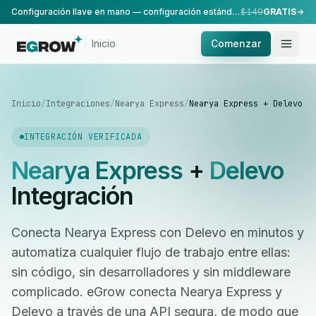
Configuración llave en mano — configuración estándar, realizada por nuestro equipo.
$149
GRATIS
Inicio
Comenzar
Inicio
/
Integraciones
/
Nearya Express
/
Nearya Express + Delevo
INTEGRACIÓN VERIFICADA
Nearya Express
+
Delevo
Integración
Conecta Nearya Express con Delevo en minutos y
automatiza cualquier flujo de trabajo entre ellas:
sin código, sin desarrolladores y sin middleware
complicado. eGrow conecta Nearya Express y
Delevo a través de una API segura, de modo que