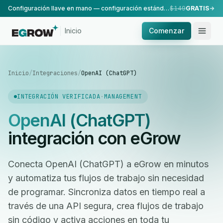
Configuración llave en mano — configuración estándar, realizada por nuestro equipo.
$149
GRATIS
Inicio
Comenzar
Inicio
/
Integraciones
/
OpenAI (ChatGPT)
INTEGRACIÓN VERIFICADA
·
MANAGEMENT
OpenAI (ChatGPT)
integración con eGrow
Conecta OpenAI (ChatGPT) a eGrow en minutos
y automatiza tus flujos de trabajo sin necesidad
de programar. Sincroniza datos en tiempo real a
través de una API segura, crea flujos de trabajo
sin código y activa acciones en toda tu