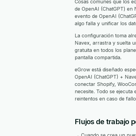
Cosas comunes que los eq
de OpenAI (ChatGPT) en Na
evento de OpenAI (ChatGPT
algo falla y unificar los 
La configuración toma alr
Navex, arrastra y suelta u
gratuita en todos los plan
pantalla compartida.
eGrow está diseñado espec
OpenAI (ChatGPT) + Nave
conectar Shopify, WooCom
necesite. Todo se ejecuta
reintentos en caso de fal
Flujos de trabajo
→ Cuando se crea un nuevo