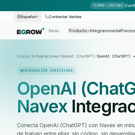
Confi
TIEMPO LIMITADO
Español
Contactar Ventas
Inicio
Producto
Integraciones
Ia
Precio
Inicio
/
Integraciones
/
OpenAI (ChatGPT)
/
OpenAI (ChatGPT) +
INTEGRACIÓN VERIFICADA
OpenAI (Chat
Navex
Integra
Conecta OpenAI (ChatGPT) con Navex en minuto
de trabajo entre ellas: sin código, sin desarrol