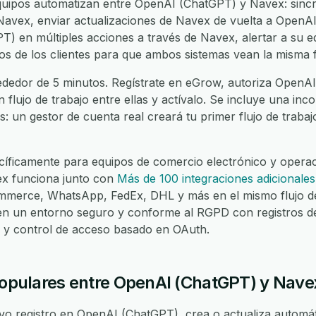
uipos automatizan entre OpenAI (ChatGPT) y Navex: sincr
vex, enviar actualizaciones de Navex de vuelta a OpenAI 
) en múltiples acciones a través de Navex, alertar a su 
datos de los clientes para que ambos sistemas vean la misma
ededor de 5 minutos. Regístrate en eGrow, autoriza OpenAI
n flujo de trabajo entre ellas y actívalo. Se incluye una in
es: un gestor de cuenta real creará tu primer flujo de traba
íficamente para equipos de comercio electrónico y operaci
x funciona junto con
Más de 100 integraciones adicionales
merce, WhatsApp, FedEx, DHL y más en el mismo flujo de
 en un entorno seguro y conforme al RGPD con registros d
lo y control de acceso basado en OAuth.
 populares entre OpenAI (ChatGPT) y Nave
 registro en OpenAI (ChatGPT), crea o actualiza automáti