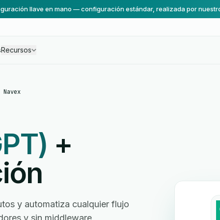
guración llave en mano — configuración estándar, realizada por nuestr
s
Recursos
 Navex
GPT)
+
ción
s y automatiza cualquier flujo
ladores y sin middleware