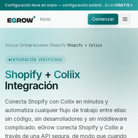
Configuración llave en mano — configuración estándar, realizada por nuestro equipo.
$149
GRATIS
Inicio
Comenzar
Inicio
/
Integraciones
/
Shopify
/
Shopify + Coliix
INTEGRACIÓN VERIFICADA
Shopify
+
Coliix
Integración
Conecta Shopify con Coliix en minutos y
automatiza cualquier flujo de trabajo entre ellas:
sin código, sin desarrolladores y sin middleware
complicado. eGrow conecta Shopify y Coliix a
través de una API segura, de modo que cuando