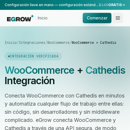
Configuración llave en mano — configuración estándar, realizada por nuestro equipo.
$149
GRATIS
Inicio
Comenzar
Inicio
/
Integraciones
/
WooCommerce
/
WooCommerce + Cathedis
INTEGRACIÓN VERIFICADA
WooCommerce
+
Cathedis
Integración
Conecta WooCommerce con Cathedis en minutos
y automatiza cualquier flujo de trabajo entre ellas:
sin código, sin desarrolladores y sin middleware
complicado. eGrow conecta WooCommerce y
Cathedis a través de una API segura, de modo