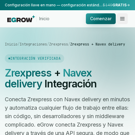
Configuración llave en mano — configuración estándar, realizada por nuestro equipo.
$149
GRATIS
Inicio
Comenzar
Inicio
/
Integraciones
/
Zrexpress
/
Zrexpress + Navex delivery
INTEGRACIÓN VERIFICADA
Zrexpress
+
Navex
delivery
Integración
Conecta Zrexpress con Navex delivery en minutos
y automatiza cualquier flujo de trabajo entre ellas:
sin código, sin desarrolladores y sin middleware
complicado. eGrow conecta Zrexpress y Navex
delivery a través de una API segura, de modo que