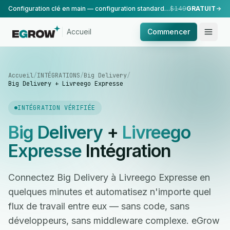
Configuration clé en main — configuration standard, réalisée par notre équipe.
$149
GRATUIT
Accueil
Commencer
Accueil
/
INTÉGRATIONS
/
Big Delivery
/
Big Delivery + Livreego Expresse
INTÉGRATION VÉRIFIÉE
Big Delivery
+
Livreego
Expresse
Intégration
Connectez Big Delivery à Livreego Expresse en
quelques minutes et automatisez n'importe quel
flux de travail entre eux — sans code, sans
développeurs, sans middleware complexe. eGrow