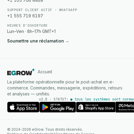
+1 555 706 4469
SUPPORT CLIENT ACTIF · WHATSAPP
+1 555 719 6197
HEURES D'OUVERTURE
Lun–Ven · 8h–17h GMT+1
Soumettre une réclamation
→
Accueil
La plateforme opérationnelle pour le post-achat en e-
commerce. Commandes, messagerie, expéditions, retours
et analyses — unifiés.
v2.0 · STATUT:
● tous les systèmes sont norma
AGENT IA
© 2024-2026 eGrow. Tous droits réservés.
Réponses instantanées sur