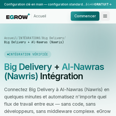
Configuration clé en main — configuration standard, réalisée par notre équipe.
$149
GRATUIT
Accueil
Commencer
Accueil
/
INTÉGRATIONS
/
Big Delivery
/
Big Delivery + Al-Nawras (Nawris)
INTÉGRATION VÉRIFIÉE
Big Delivery
+
Al-Nawras
(Nawris)
Intégration
Connectez Big Delivery à Al-Nawras (Nawris) en
quelques minutes et automatisez n'importe quel
flux de travail entre eux — sans code, sans
développeurs, sans middleware complexe. eGrow