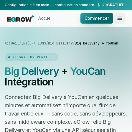
Configuration clé en main — configuration standard, réalisée par notre équipe.
$149
GRATUIT
Accueil
Commencer
Accueil
/
INTÉGRATIONS
/
Big Delivery
/
Big Delivery + YouCan
INTÉGRATION VÉRIFIÉE
Big Delivery
+
YouCan
Intégration
Connectez Big Delivery à YouCan en quelques
minutes et automatisez n'importe quel flux de
travail entre eux — sans code, sans développeurs,
sans middleware complexe. eGrow relie Big
Delivery et YouCan via une API sécurisée afin