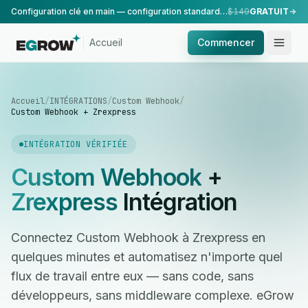
Configuration clé en main — configuration standard, réalisée par notre équipe.
$149
GRATUIT
Accueil
Commencer
Accueil
/
INTÉGRATIONS
/
Custom Webhook
/
Custom Webhook + Zrexpress
INTÉGRATION VÉRIFIÉE
Custom Webhook
+
Zrexpress
Intégration
Connectez Custom Webhook à Zrexpress en
quelques minutes et automatisez n'importe quel
flux de travail entre eux — sans code, sans
développeurs, sans middleware complexe. eGrow