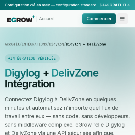
Configuration clé en main — configuration standard, réalisée par notre équipe.
$149
GRATUIT
Accueil
Commencer
Accueil
/
INTÉGRATIONS
/
Digylog
/
Digylog + DelivZone
INTÉGRATION VÉRIFIÉE
Digylog
+
DelivZone
Intégration
Connectez Digylog à DelivZone en quelques
minutes et automatisez n'importe quel flux de
travail entre eux — sans code, sans développeurs,
sans middleware complexe. eGrow relie Digylog
et DelivZone via une API sécurisée afin que,