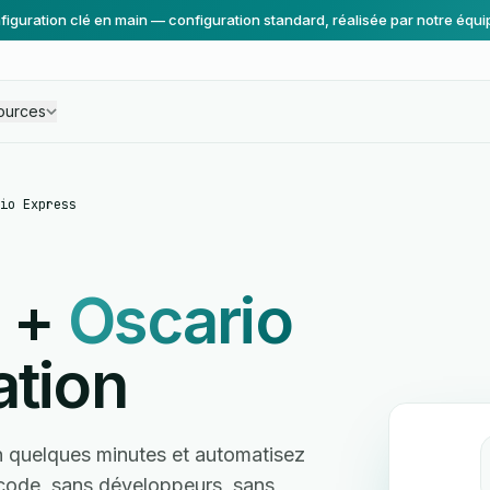
figuration clé en main — configuration standard, réalisée par notre équi
ources
io Express
+
Oscario
ation
 quelques minutes et automatisez
s code, sans développeurs, sans