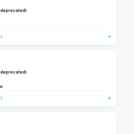
(deprecated)
IL
(deprecated)
ow
IL