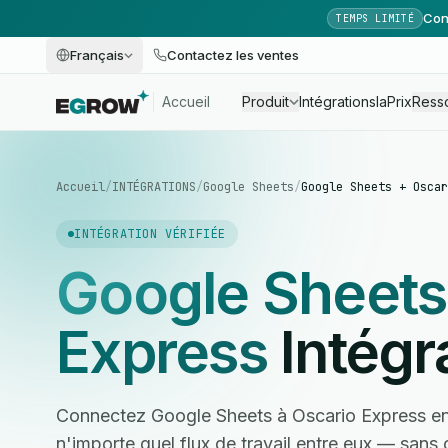
Con
TEMPS LIMITÉ
Français
Contactez les ventes
Accueil
Produit
Intégrations
Ia
Prix
Ress
Accueil
/
INTÉGRATIONS
/
Google Sheets
/
Google Sheets + Oscar
INTÉGRATION VÉRIFIÉE
Google Sheets
Express
Intégr
Connectez Google Sheets à Oscario Express en
n'importe quel flux de travail entre eux — san