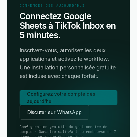
COMMENCEZ DÈS AUJOURD'HUI
Connectez Google
Sheets à TikTok Inbox en
5 minutes.
Inscrivez-vous, autorisez les deux
applications et activez le workflow.
Une installation personnalisée gratuite
est incluse avec chaque forfait.
Configurez votre compte dès
aujourd'hui
Discuter sur WhatsApp
Configuration gratuite du gestionnaire de
compte · Garantie satisfait ou remboursé de 7
jours, sans poser de questions