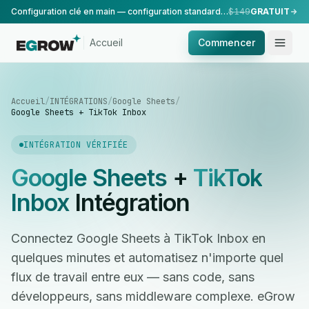
Configuration clé en main — configuration standard, réalisée par notre équipe.
$149
GRATUIT
Accueil
Commencer
Accueil
/
INTÉGRATIONS
/
Google Sheets
/
Google Sheets + TikTok Inbox
INTÉGRATION VÉRIFIÉE
Google Sheets
+
TikTok
Inbox
Intégration
Connectez Google Sheets à TikTok Inbox en
quelques minutes et automatisez n'importe quel
flux de travail entre eux — sans code, sans
développeurs, sans middleware complexe. eGrow