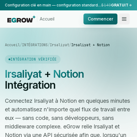
Configuration clé en main — configuration standard, réalisée par notre équipe.
$149
GRATUIT
Accueil
Commencer
Accueil
/
INTÉGRATIONS
/
Irsaliyat
/
Irsaliyat + Notion
INTÉGRATION VÉRIFIÉE
Irsaliyat
+
Notion
Intégration
Connectez Irsaliyat à Notion en quelques minutes
et automatisez n'importe quel flux de travail entre
eux — sans code, sans développeurs, sans
middleware complexe. eGrow relie Irsaliyat et
Notion via une API sécurisée afin que, lorsqu'un