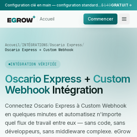
Configuration clé en main — configuration standard, réalisée par notre équipe.
$149
GRATUIT
Accueil
Commencer
Accueil
/
INTÉGRATIONS
/
Oscario Express
/
Oscario Express + Custom Webhook
INTÉGRATION VÉRIFIÉE
Oscario Express
+
Custom
Webhook
Intégration
Connectez Oscario Express à Custom Webhook
en quelques minutes et automatisez n'importe
quel flux de travail entre eux — sans code, sans
développeurs, sans middleware complexe. eGrow