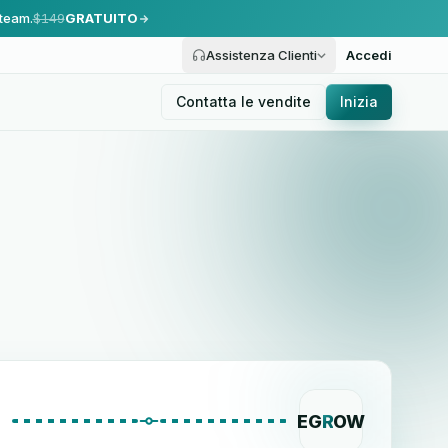
 team.
$149
GRATUITO
Assistenza Clienti
Accedi
Contatta le vendite
Inizia
EG
R
OW