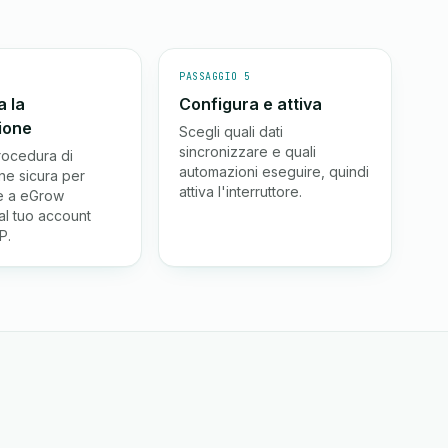
4
PASSAGGIO 5
a la
Configura e attiva
ione
Scegli quali dati
sincronizzare e quali
rocedura di
automazioni eseguire, quindi
ne sicura per
attiva l'interruttore.
e a eGrow
al tuo account
P.