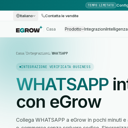
Config
TEMPO LIMITATO
Italiano
Contatta le vendite
Casa
Prodotto
Integrazioni
Intelligenza 
Casa
/
Integrazioni
/
WHATSAPP
INTEGRAZIONE VERIFICATA
·
BUSINESS
WHATSAPP
in
con eGrow
Collega WHATSAPP a eGrow in pochi minuti e aut
e-commerce senza scrivere codice. Sincronizza cl