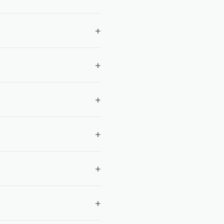
+
+
+
+
+
+