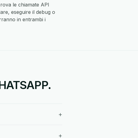
iprova le chiamate API
are, eseguire il debug o
arranno in entrambi i
 WHATSAPP.
+
+