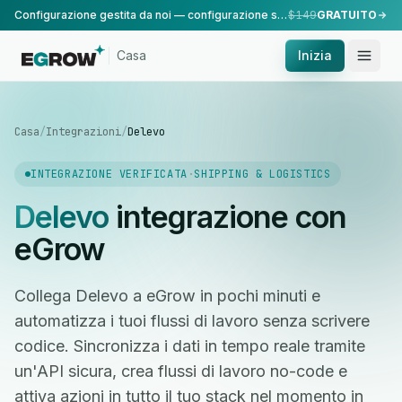
Configurazione gestita da noi — configurazione standard, eseguita dal nostro team.
$149
GRATUITO
Casa
Inizia
Casa
/
Integrazioni
/
Delevo
INTEGRAZIONE VERIFICATA
·
SHIPPING & LOGISTICS
Delevo
integrazione con
eGrow
Collega Delevo a eGrow in pochi minuti e
automatizza i tuoi flussi di lavoro senza scrivere
codice. Sincronizza i dati in tempo reale tramite
un'API sicura, crea flussi di lavoro no-code e
attiva azioni in tutto il tuo stack nel momento in