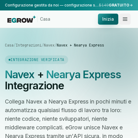
Configurazione gestita da noi — configurazione standard, eseguita dal nostro team.
$149
GRATUITO
Casa
Inizia
Casa
/
Integrazioni
/
Navex
/
Navex + Nearya Express
INTEGRAZIONE VERIFICATA
Navex
+
Nearya Express
Integrazione
Collega Navex a Nearya Express in pochi minuti e
automatizza qualsiasi flusso di lavoro tra loro:
niente codice, niente sviluppatori, niente
middleware complicati. eGrow unisce Navex e
Nearya Express tramite un'API sicura, in modo