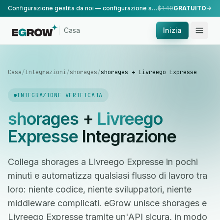
Configurazione gestita da noi — configurazione standard, eseguita dal nostro team.
$149
GRATUITO
Casa
Inizia
Casa
/
Integrazioni
/
shorages
/
shorages + Livreego Expresse
INTEGRAZIONE VERIFICATA
shorages
+
Livreego
Expresse
Integrazione
Collega shorages a Livreego Expresse in pochi
minuti e automatizza qualsiasi flusso di lavoro tra
loro: niente codice, niente sviluppatori, niente
middleware complicati. eGrow unisce shorages e
Livreego Expresse tramite un'API sicura, in modo