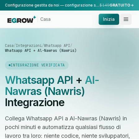
Configurazione gestita da noi — configurazione standard, eseguita dal nostro team.
$149
GRATUITO
Casa
Inizia
Casa
/
Integrazioni
/
Whatsapp API
/
Whatsapp API + Al-Nawras (Nawris)
INTEGRAZIONE VERIFICATA
Whatsapp API
+
Al-
Nawras (Nawris)
Integrazione
Collega Whatsapp API a Al-Nawras (Nawris) in
pochi minuti e automatizza qualsiasi flusso di
lavoro tra loro: niente codice, niente sviluppatori,