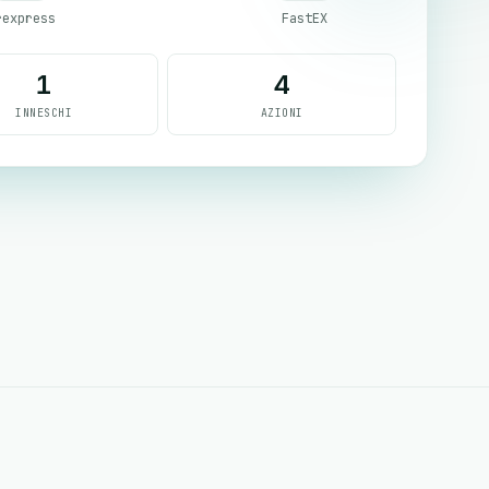
rexpress
FastEX
1
4
INNESCHI
AZIONI