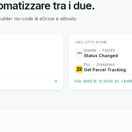
matizzare tra i due.
builder no-code di eGrow e attivalo.
⚡
GRILLETTO
→
AZIONE
Quando · FastEX
Status Changed
Poi · Zrexpress
Get Parcel Tracking
USA QUESTO FLUSSO DI LAVO