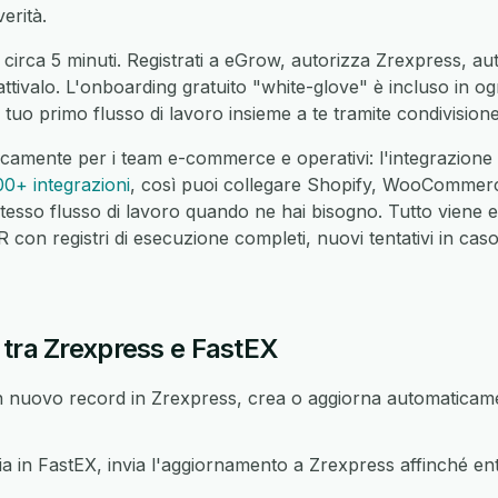
erità.
 circa 5 minuti. Registrati a eGrow, autorizza Zrexpress, au
 attivalo. L'onboarding gratuito "white-glove" è incluso in o
 tuo primo flusso di lavoro insieme a te tramite condivisio
icamente per i team e-commerce e operativi: l'integrazion
00+ integrazioni
, così puoi collegare Shopify, WooCommer
tesso flusso di lavoro quando ne hai bisogno. Tutto viene 
on registri di esecuzione completi, nuovi tentativi in caso 
 tra Zrexpress e FastEX
nuovo record in Zrexpress, crea o aggiorna automaticame
in FastEX, invia l'aggiornamento a Zrexpress affinché ent