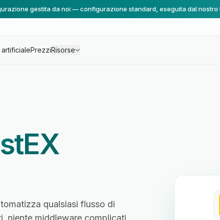
urazione gestita da noi — configurazione standard, eseguita dal nostro
artificiale
Prezzi
Risorse
stEX
tomatizza qualsiasi flusso di
ri, niente middleware complicati.