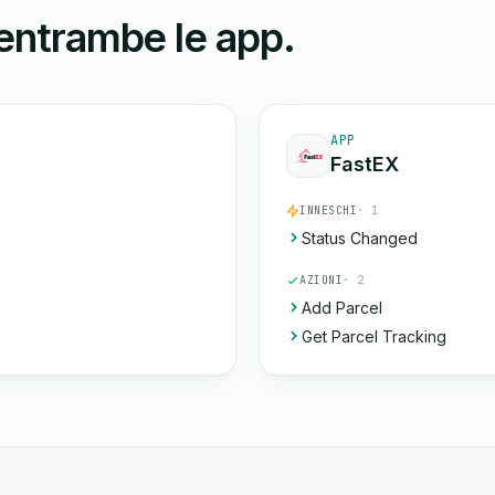
 entrambe le app.
APP
FastEX
INNESCHI
· 1
Status Changed
AZIONI
· 2
Add Parcel
Get Parcel Tracking