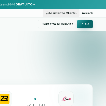
 team.
$149
GRATUITO
Assistenza Clienti
Accedi
Contatta le vendite
Inizia
TRAMITE EGROW