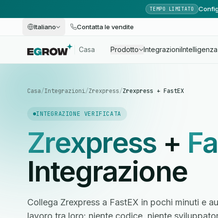
Config
TEMPO LIMITATO
Italiano
Contatta le vendite
Casa
Prodotto
Integrazioni
Intelligenza 
Casa
/
Integrazioni
/
Zrexpress
/
Zrexpress + FastEX
INTEGRAZIONE VERIFICATA
Zrexpress
+
Fa
Integrazione
Collega Zrexpress a FastEX in pochi minuti e au
lavoro tra loro: niente codice, niente sviluppato