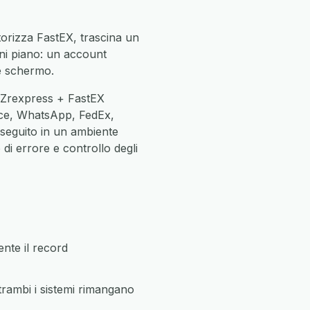
torizza FastEX, trascina un
gni piano: un account
ne schermo.
e Zrexpress + FastEX
ce, WhatsApp, FedEx,
eseguito in un ambiente
di errore e controllo degli
nte il record
rambi i sistemi rimangano