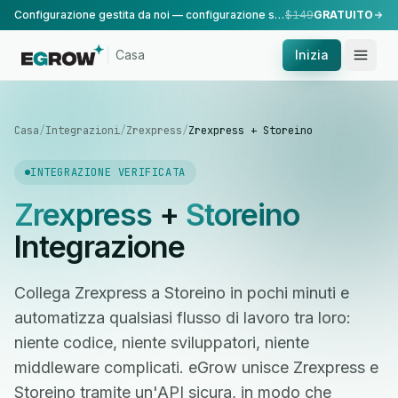
Configurazione gestita da noi — configurazione standard, eseguita dal nostro team.
$149
GRATUITO
Casa
Inizia
Casa
/
Integrazioni
/
Zrexpress
/
Zrexpress + Storeino
INTEGRAZIONE VERIFICATA
Zrexpress
+
Storeino
Integrazione
Collega Zrexpress a Storeino in pochi minuti e
automatizza qualsiasi flusso di lavoro tra loro:
niente codice, niente sviluppatori, niente
middleware complicati. eGrow unisce Zrexpress e
Storeino tramite un'API sicura, in modo che