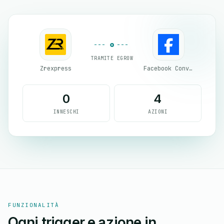
TRAMITE EGROW
Zrexpress
Facebook Conversion API (CAPI)
0
4
INNESCHI
AZIONI
FUNZIONALITÀ
Ogni trigger e azione in