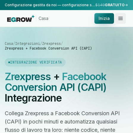
Configurazione gestita da noi — configurazione standard, eseguita dal nostro team.
$149
GRATUITO
Casa
Inizia
Casa
/
Integrazioni
/
Zrexpress
/
Zrexpress + Facebook Conversion API (CAPI)
INTEGRAZIONE VERIFICATA
Zrexpress
+
Facebook
Conversion API (CAPI)
Integrazione
Collega Zrexpress a Facebook Conversion API
(CAPI) in pochi minuti e automatizza qualsiasi
flusso di lavoro tra loro: niente codice, niente