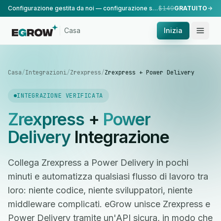
Configurazione gestita da noi — configurazione standard, eseguita dal nostro team.
$149
GRATUITO
Casa
Inizia
Casa
/
Integrazioni
/
Zrexpress
/
Zrexpress + Power Delivery
INTEGRAZIONE VERIFICATA
Zrexpress
+
Power
Delivery
Integrazione
Collega Zrexpress a Power Delivery in pochi
minuti e automatizza qualsiasi flusso di lavoro tra
loro: niente codice, niente sviluppatori, niente
middleware complicati. eGrow unisce Zrexpress e
Power Delivery tramite un'API sicura, in modo che