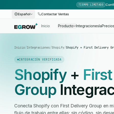
Confi
TIEMPO LIMITADO
Español
Contactar Ventas
Inicio
Producto
Integraciones
Ia
Precio
Inicio
/
Integraciones
/
Shopify
/
Shopify + First Delivery Gr
INTEGRACIÓN VERIFICADA
Shopify
+
Firs
Group
Integrac
Conecta Shopify con First Delivery Group en m
flujo de trabajo entre ellas: sin código, sin des