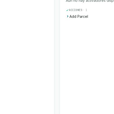
Aún no hay activadores disp
ACCIONES
· 1
Add Parcel