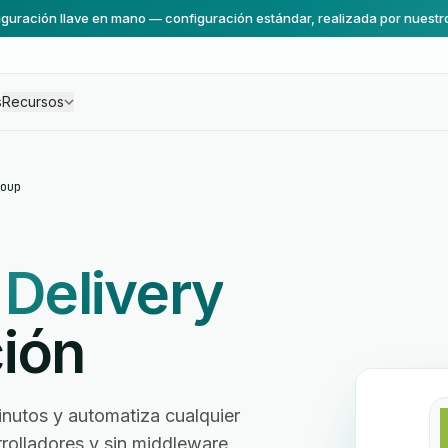
guración llave en mano — configuración estándar, realizada por nuestr
s
Recursos
oup
t Delivery
ión
inutos y automatiza cualquier
arrolladores y sin middleware