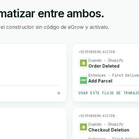
atizar entre ambos.
 el constructor sin código de eGrow y actívalo.
⚡
DISPARADOR
→
ACCIÓN
Cuando · Shopify
Order Deleted
Entonces · First Delive
Add Parcel
USAR ESTE FLUJO DE TRABAJ
⚡
DISPARADOR
→
ACCIÓN
Cuando · Shopify
Checkout Deletion