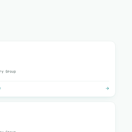
ry Group
O