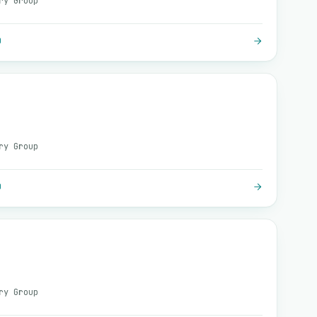
ry Group
O
ry Group
O
ry Group