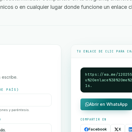
ónicos o en cualquier lugar donde funcione un enlace cl
TU ENLACE DE CLIC PARA CH
https://wa.me/12025
 escribe.
u%20enlace%3B%20me%
1s.
DE PAÍS)
Abrir en WhatsApp
ones y paréntesis.
)
COMPARTIR EN
Facebook
X