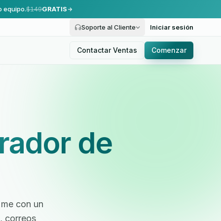
o equipo.
$149
GRATIS
Soporte al Cliente
Iniciar sesión
Contactar Ventas
Comenzar
rador de
a.me con un
, correos