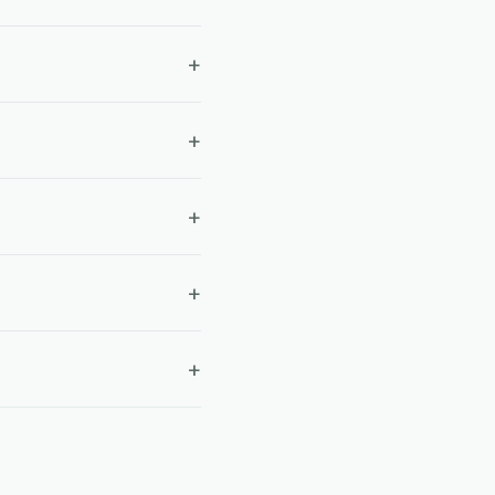
+
+
+
+
+