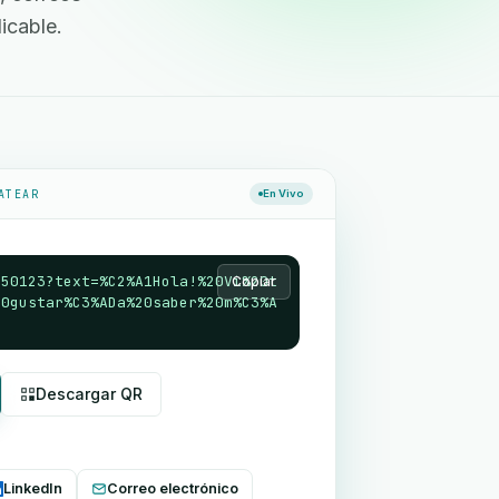
icable.
ATEAR
En Vivo
550123?text=%C2%A1Hola!%20Vi%20t
Copiar
20gustar%C3%ADa%20saber%20m%C3%A
Descargar QR
LinkedIn
Correo electrónico