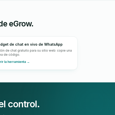
de eGrow.
dget de chat en vivo de WhatsApp
tón de chat gratuito para su sitio web: copie una
nea de código.
rir la herramienta →
l control.