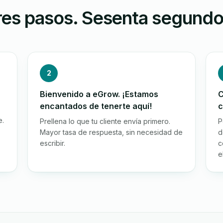
res pasos. Sesenta segundo
2
Bienvenido a eGrow. ¡Estamos
C
encantados de tenerte aquí!
c
e.
Prellena lo que tu cliente envía primero.
P
Mayor tasa de respuesta, sin necesidad de
d
escribir.
c
e