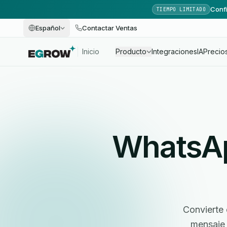
Confi
TIEMPO LIMITADO
Español
Contactar Ventas
Inicio
Producto
Integraciones
IA
Precio
WhatsAp
Convierte 
mensaje 