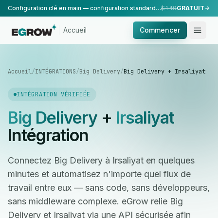
Configuration clé en main — configuration standard, réalisée par notre équipe.
$149
GRATUIT
Accueil
Commencer
Accueil
/
INTÉGRATIONS
/
Big Delivery
/
Big Delivery + Irsaliyat
INTÉGRATION VÉRIFIÉE
Big Delivery
+
Irsaliyat
Intégration
Connectez Big Delivery à Irsaliyat en quelques
minutes et automatisez n'importe quel flux de
travail entre eux — sans code, sans développeurs,
sans middleware complexe. eGrow relie Big
Delivery et Irsaliyat via une API sécurisée afin