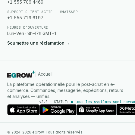
+1 555 706 4469
SUPPORT CLIENT ACTIF · WHATSAPP
+1 555 719 6197
HEURES D'OUVERTURE
Lun–Ven · 8h–17h GMT+1
Soumettre une réclamation
→
Accueil
La plateforme opérationnelle pour le post-achat en e-
commerce. Commandes, messagerie, expéditions, retours
et analyses — unifiés.
v2.0 · STATUT:
● tous les systèmes sont norma
AGENT IA
© 2024-2026 eGrow. Tous droits réservés.
Réponses instantanées sur