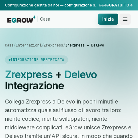
Configurazione gestita da noi — configurazione standard, eseguita dal nostro team.
$149
GRATUITO
Casa
Inizia
Casa
/
Integrazioni
/
Zrexpress
/
Zrexpress + Delevo
INTEGRAZIONE VERIFICATA
Zrexpress
+
Delevo
Integrazione
Collega Zrexpress a Delevo in pochi minuti e
automatizza qualsiasi flusso di lavoro tra loro:
niente codice, niente sviluppatori, niente
middleware complicati. eGrow unisce Zrexpress e
Delevo tramite un'API sicura, in modo che quando