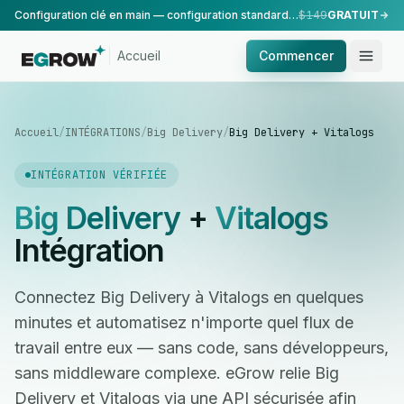
Configuration clé en main — configuration standard, réalisée par notre équipe.
$149
GRATUIT
Accueil
Commencer
Accueil
/
INTÉGRATIONS
/
Big Delivery
/
Big Delivery + Vitalogs
INTÉGRATION VÉRIFIÉE
Big Delivery
+
Vitalogs
Intégration
Connectez Big Delivery à Vitalogs en quelques
minutes et automatisez n'importe quel flux de
travail entre eux — sans code, sans développeurs,
sans middleware complexe. eGrow relie Big
Delivery et Vitalogs via une API sécurisée afin